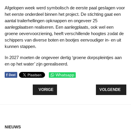
Afgelopen week werd symbolisch de eerste paal geslagen voor
het eerste onderdeel binnen het project. De stichting gaat een
aantal trailerhellingen opknappen en ongeveer 25
aanlegplaatsen realiseren. Een aanlegplaats, ook wel een
groene oevervoorziening, heeft verschillende hoogtes zodat de
schippers van diverse boten en bootjes eenvoudiger in- en uit
kunnen stappen.
In 2027 moeten de ongeveer dertig ‘groene dorpspleintjes aan
en op het water’ zijn gerealiseerd.
f
Whatsapp
Deel
VORIG ARTIKEL: SERRA FESTIVAL, DANS, MUZI
VOLGENDE ARTI
VORIGE
VOLGENDE
NIEUWS