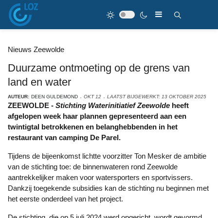
Nieuws Zeewolde
Duurzame ontmoeting op de grens van
land en water
AUTEUR:
DEEN GULDEMOND
OKT 12
LAATST BIJGEWERKT: 13 OKTOBER 2025
ZEEWOLDE -
Stichting Waterinitiatief Zeewolde
heeft
afgelopen week haar plannen gepresenteerd aan een
twintigtal betrokkenen en belanghebbenden in het
restaurant van camping De Parel.
Tijdens de bijeenkomst lichtte voorzitter Ton Mesker de ambitie
van de stichting toe: de binnenwateren rond Zeewolde
aantrekkelijker maken voor watersporters en sportvissers.
Dankzij toegekende subsidies kan de stichting nu beginnen met
het eerste onderdeel van het project.
De stichting, die op 5 juli 2024 werd opgericht, wordt gevormd