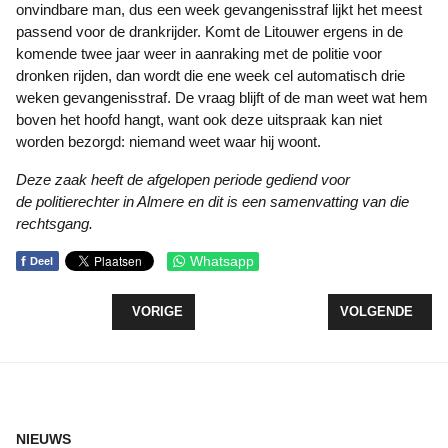
onvindbare man, dus een week gevangenisstraf lijkt het meest
passend voor de drankrijder. Komt de Litouwer ergens in de
komende twee jaar weer in aanraking met de politie voor
dronken rijden, dan wordt die ene week cel automatisch drie
weken gevangenisstraf. De vraag blijft of de man weet wat hem
boven het hoofd hangt, want ook deze uitspraak kan niet
worden bezorgd: niemand weet waar hij woont.
Deze zaak heeft de afgelopen periode gediend voor
de politierechter in Almere en dit is een samenvatting van die
rechtsgang.
f
Whatsapp
Deel
VORIG ARTIKEL: KINDERBOEKENWEEK START ME
VOLGENDE ARTI
VORIGE
VOLGENDE
NIEUWS