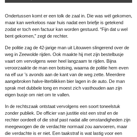
Ondertussen komt er een tolk de zaal in. Die was wél gekomen,
maar kan werkeloos naar huis nadat een briefje is getekend
zodat er toch een factuur kan worden gestuurd. “Fijn dat u wel
bent gekomen,” zegt de rechter.
De politie zag de 42-jarige man uit Litouwen slingerend over de
weg in Zeewolde rijden. Ook maakte hij met zijn bestelbusje
vaart om vervolgens weer heel langzaam te rijden. Bijna
veroorzaakte de man een botsing, waarna de politie hem even
na elf uur ’s avonds aan de kant van de weg zette. Meerdere
aangebroken halve-literblikken bier lagen in de auto. De man
sprak met dubbele tong en moest zich vasthouden aan zijn
eigen busje om niet om te vallen.
In de rechtszaak ontstaat vervolgens een soort toneelstuk
zonder publiek. De officier van justitie eist een straf en de
rechter oordeelt of die straf past nadat alle omstandigheden zijn
meegewogen die de verdachte normaal zou aanvoeren, maar
die verdachte is er niet. Een taakstraf is wat lastig voor een