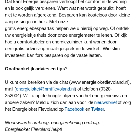
Dat kan! Energie besparen verhoogt het comfort in de woning
en is ook gelijk verdienen. Want wat niet wordt gebruikt, hoeft
niet te worden afgerekend. Besparen kan kosteloos door kleine
aanpassingen in huis. Met onze
gratis energiebespaartas helpen we u hierbij op weg. Of ontdek
uw energielekje thuis door onze energiemeter te lenen. Of kijk
hoe u comfortabeler en energiezuiniger kunt wonen door
een gratis advies-op-maat-gesprek in de winkel . Wie slim
investeert, kan fors besparen op de vaste lasten.
Onafhankelijk advies en tips
?
U kunt ons bereiken via de chat (www.energieloketflevoland.nl),
mail (
energieloket@nmfflevoland.nl
) of telefoon (0320-
252004). Wilt u op de hoogte blijven van het energienieuws en
andere zaken? Meld u zich dan aan voor de
nieuwsbrief
of volg
het Energieloket Flevoland op
Facebook
en
Twitter
.
W
oonwaarde omhoog, energierekening omlaag.
Energieloket Flevoland helpt!