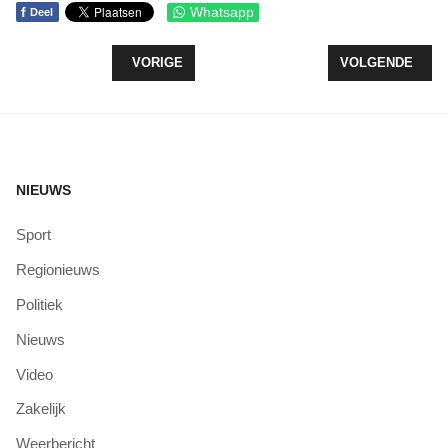
f
Whatsapp
Deel
VORIG ARTIKEL: UITSLAG AMYS DANS CHALLEN
VOLGENDE ARTI
VORIGE
VOLGENDE
NIEUWS
Sport
Regionieuws
Politiek
Nieuws
Video
Zakelijk
Weerbericht