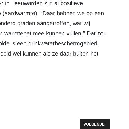
 (aardwarmte). “Daar hebben we op een
onderd graden aangetroffen, wat wij
n warmtenet mee kunnen vullen.” Dat zou
wolde is een drinkwaterbeschermgebied,
beeld wel kunnen als ze daar buiten het
IS KNOPS: "RIJKSVASTGOEDBEDRIJF IS NIET VERPLICHT GROND T
VOLGENDE ARTIKEL: M
VOLGENDE