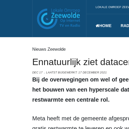
LOKALE OMROEP ZEE
HOME
RAD
Nieuws Zeewolde
Ennatuurlijk ziet data
DEC 17
LAATST BIJGEWERKT: 17 DECEMBER 2021
Bij de overwegingen om wel of geen groen licht te geven aan Meta voor
het bouwen van een hyperscale dat
restwarmte een centrale rol.
Meta heeft met de gemeente afgesproken voor een periode van twintig jaar
gratis restwarmte te leveren en ook 