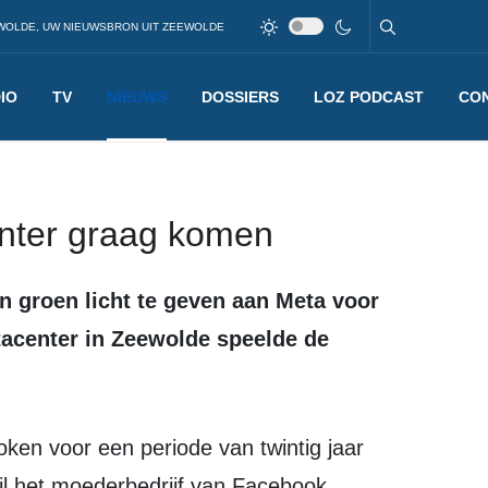
WOLDE, UW NIEUWSBRON UIT ZEEWOLDE
IO
TV
NIEUWS
DOSSIERS
LOZ PODCAST
CO
center graag komen
acenter in Zeewolde speelde de
wil het moederbedrijf van Facebook