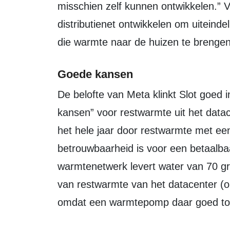
misschien zelf kunnen ontwikkelen.” V
distributienet ontwikkelen om uiteinde
die warmte naar de huizen te brengen
Goede kansen
De belofte van Meta klinkt Slot goed in de oren, want hij ziet “heel goede
kansen” voor restwarmte uit het datac
het hele jaar door restwarmte met een
betrouwbaarheid is voor een betaalba
warmtenetwerk levert water van 70 g
van restwarmte van het datacenter (o
omdat een warmtepomp daar goed toe 