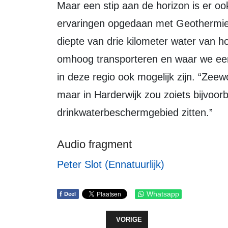
Maar een stip aan de horizon is er ook: in Leeuwarden zijn al positieve
ervaringen opgedaan met Geothermie
diepte van drie kilometer water van h
omhoog transporteren en waar we ee
in deze regio ook mogelijk zijn. “Zee
maar in Harderwijk zou zoiets bijvoor
drinkwaterbeschermgebied zitten.”
Audio fragment
Peter Slot (Ennatuurlijk)
f
Whatsapp
Deel
VORIG ARTIKEL: STAATSSECRETAR
VORIGE