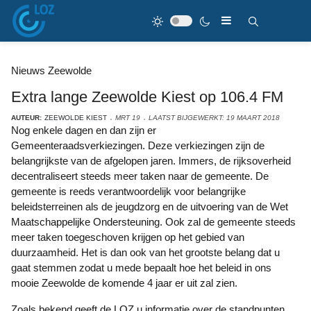
Nieuws Zeewolde
Extra lange Zeewolde Kiest op 106.4 FM
AUTEUR:
ZEEWOLDE KIEST
MRT 19
LAATST BIJGEWERKT: 19 MAART 2018
Nog enkele dagen en dan zijn er
Gemeenteraadsverkiezingen. Deze verkiezingen zijn de
belangrijkste van de afgelopen jaren. Immers, de rijksoverheid
decentraliseert steeds meer taken naar de gemeente. De
gemeente is reeds verantwoordelijk voor belangrijke
beleidsterreinen als de jeugdzorg en de uitvoering van de Wet
Maatschappelijke Ondersteuning. Ook zal de gemeente steeds
meer taken toegeschoven krijgen op het gebied van
duurzaamheid. Het is dan ook van het grootste belang dat u
gaat stemmen zodat u mede bepaalt hoe het beleid in ons
mooie Zeewolde de komende 4 jaar er uit zal zien.
Zoals bekend geeft de LOZ u informatie over de standpunten