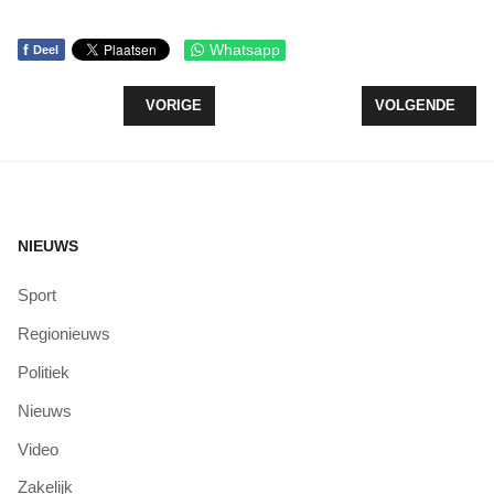
f
Whatsapp
Deel
VORIG ARTIKEL: IJSPRET IN ZEEWOLDE
VOLGENDE ARTI
VORIGE
VOLGENDE
NIEUWS
Sport
Regionieuws
Politiek
Nieuws
Video
Zakelijk