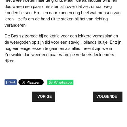
met twee voeten naar de grond. Maar “de aanhouder wint” en
dus waren een paar cursisten al zover dat ze zomaar weg
konden fietsen. En – en daar kunnen nog heel wat mensen van
leren – zelfs om de hand uit te steken bij het van richting
veranderen.
De Basisz zorgde bij de koffie voor een lekkere verrassing en
de weergoden op zijn tijd voor een stevig Hollands buitje. Er zijn
nog een enige lessen te gaan en als alles meezit zijn we in
Zeewolde dan weer een paar vaardige verkeersdeelnemers
rijker.
f
Whatsapp
Deel
VORIG ARTIKEL: FIETS DE BOSWACHTER ER UIT 4
VOLGENDE ARTI
VORIGE
VOLGENDE