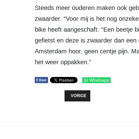
Steeds meer ouderen maken ook gebrui
zwaarder. “Voor mij is het nog onzeke
bike heeft aangeschaft. “Een beetje bi
gefietst en deze is zwaarder dan een 
Amsterdam hoor, geen centje pijn. Ma
het weer oppakken.”
f
Whatsapp
Deel
VORIG ARTIKEL: BIJZONDERE ES
VORIGE