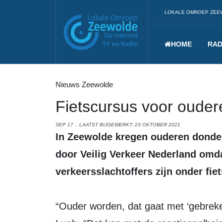
LOKALE OMROEP ZEE
HOME
RAD
Nieuws Zeewolde
Fietscursus voor ouder
SEP 17
LAATST BIJGEWERKT: 23 OKTOBER 2021
In Zeewolde kregen ouderen donderdag fietsles. De cursus werd gegeven
door Veilig Verkeer Nederland omda
verkeersslachtoffers zijn onder fi
“Ouder worden, dat gaat met ‘gebreken