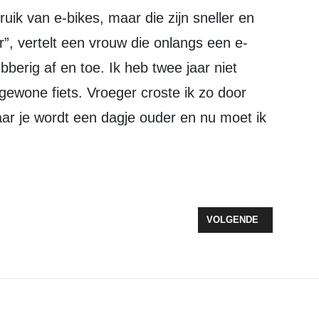
k van e-bikes, maar die zijn sneller en
r”, vertelt een vrouw die onlangs een e-
bberig af en toe. Ik heb twee jaar niet
gewone fiets. Vroeger croste ik zo door
ar je wordt een dagje ouder en nu moet ik
CAPEROOM IN ZEEWOLDE
VOLGENDE ARTIKEL: 10
VOLGENDE