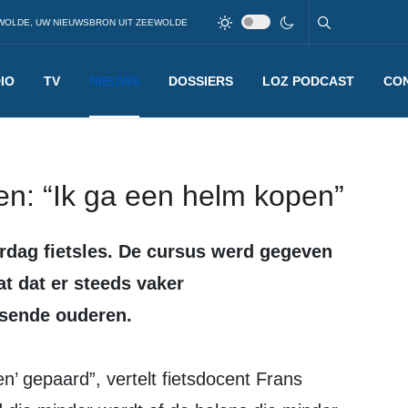
WOLDE, UW NIEUWSBRON UIT ZEEWOLDE
IO
TV
NIEUWS
DOSSIERS
LOZ PODCAST
CO
en: “Ik ga een helm kopen”
t dat er steeds vaker
etsende ouderen.
’ gepaard”, vertelt fietsdocent Frans