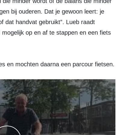
 die minder wordt of de balans die minder
gen bij ouderen. Dat je gewoon leert: je
 of dat handvat gebruikt”. Lueb raadt
mogelijk op en af te stappen en een fiets
es en mochten daarna een parcour fietsen.