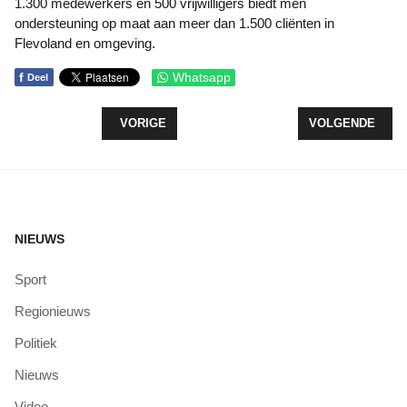
1.300 medewerkers en 500 vrijwilligers biedt men
ondersteuning op maat aan meer dan 1.500 cliënten in
Flevoland en omgeving.
f
Whatsapp
Deel
VORIG ARTIKEL: OOK BLAUWALG IN DE WATERLIN
VOLGENDE ARTI
VORIGE
VOLGENDE
NIEUWS
Sport
Regionieuws
Politiek
Nieuws
Video