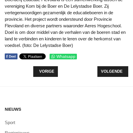
vereniging Kom bij de Boer en De Lelystadse Boer. Zij
vertegenwoordigen gezamenlijk de educatieboeren in de
provincie. Het project wordt ondersteund door Provincie
Flevoland en diverse partners waaronder Aeres Hogeschool.
Doel is om door middel van de verhalen van de boeren stad en
land te verbinden en kinderen te leren over de herkomst van
voedsel. (foto: De Lelystadse Boer)
f
Whatsapp
Deel
VORIG ARTIKEL: ORGANISATIE ALPE D’HUZES ‘DR
VOLGENDE ARTI
VORIGE
VOLGENDE
NIEUWS
Sport
Regionieuws