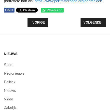
portretfoto kan via:
https://www.portraitforhope.org/aanmelden
.
f
Whatsapp
Deel
VORIG ARTIKEL: NUCHTERHEID UIT NOORD HOL
VOLGENDE ARTI
VORIGE
VOLGENDE
NIEUWS
Sport
Regionieuws
Politiek
Nieuws
Video
Zakelijk