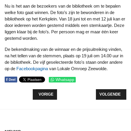
Nu is het aan de bezoekers van de bibliotheek om te bepalen
welke foto gaat winnen. De foto’s zijn te bewonderen in de
bibliotheek op het Kerkplein. Van 18 juni tot en met 12 juli kan er
door iedereen worden gestemd middels een stemkaartje. Deze
liggen klaar bij de foto’s. Per persoon mag er maar één keer
gestemd worden.
De bekendmaking van de winnaar en de prijsuitreiking vinden,
na het tellen van de stemmen, plaats op 19 juli om 14.00 uur in
de bibliotheek. De vijf geselecteerde foto's staan onder andere
op de
Facebookpagina
van Lokale Omroep Zeewolde.
f
Whatsapp
Deel
VORIG ARTIKEL: D66 WIL FEITEN OP TAFEL IN 
VOLGENDE ARTI
VORIGE
VOLGENDE