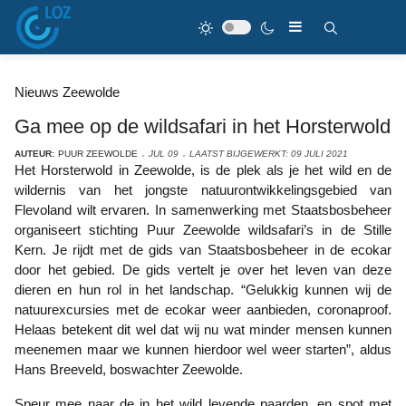
Nieuws Zeewolde
Ga mee op de wildsafari in het Horsterwold
AUTEUR:
PUUR ZEEWOLDE
JUL 09
LAATST BIJGEWERKT: 09 JULI 2021
Het Horsterwold in Zeewolde, is de plek als je het wild en de
wildernis van het jongste natuurontwikkelingsgebied van
Flevoland wilt ervaren. In samenwerking met Staatsbosbeheer
organiseert stichting Puur Zeewolde wildsafari’s in de Stille
Kern. Je rijdt met de gids van Staatsbosbeheer in de ecokar
door het gebied. De gids vertelt je over het leven van deze
dieren en hun rol in het landschap. “Gelukkig kunnen wij de
natuurexcursies met de ecokar weer aanbieden, coronaproof.
Helaas betekent dit wel dat wij nu wat minder mensen kunnen
meenemen maar we kunnen hierdoor wel weer starten”, aldus
Hans Breeveld, boswachter Zeewolde.
Speur mee naar de in het wild levende paarden, en spot met