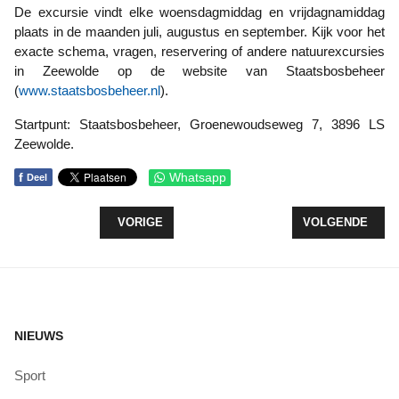
De excursie vindt elke woensdagmiddag en vrijdagnamiddag
plaats in de maanden juli, augustus en september. Kijk voor het
exacte schema, vragen, reservering of andere natuurexcursies
in Zeewolde op de website van Staatsbosbeheer
(
www.staatsbosbeheer.nl
).
Startpunt: Staatsbosbeheer, Groenewoudseweg 7, 3896 LS
Zeewolde.
f
Whatsapp
Deel
VORIG ARTIKEL: GOOISEWEG (N305) WEER OPEN
VOLGENDE ARTI
VORIGE
VOLGENDE
NIEUWS
Sport