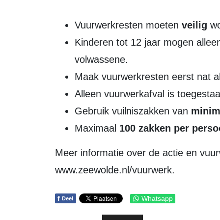
Vuurwerkresten moeten
veilig
wo
Kinderen tot 12 jaar mogen all
volwassene.
Maak vuurwerkresten eerst nat a
Alleen vuurwerkafval is toegestaa
Gebruik vuilniszakken van
minima
Maximaal
100 zakken per pers
Meer informatie over de actie en vuurwerkregels is te vinden op
www.zeewolde.nl/vuurwerk.
f
Whatsapp
Deel