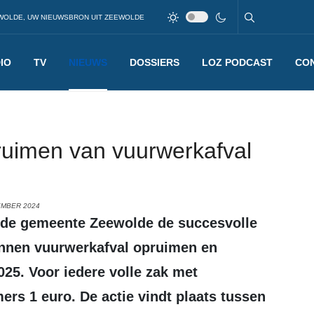
WOLDE, UW NIEUWSBRON UIT ZEEWOLDE
IO
TV
NIEUWS
DOSSIERS
LOZ PODCAST
CO
ruimen van vuurwerkafval
EMBER 2024
nnen vuurwerkafval opruimen en
025. Voor iedere volle zak met
rs 1 euro. De actie vindt plaats tussen