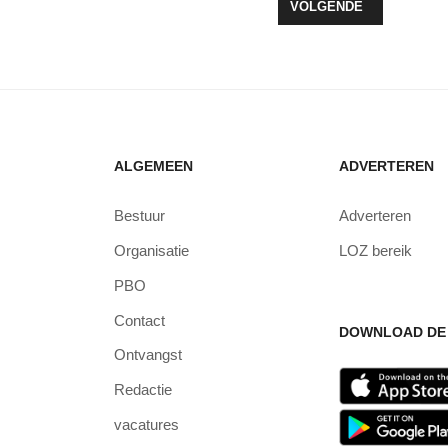
TSFEER MET THE VICTORIANS OP 21 DECEMBER IN DE VERBEELDI
VOLGENDE ARTIKEL: G
VOLGENDE
ALGEMEEN
ADVERTEREN
Bestuur
Adverteren
Organisatie
LOZ bereik
PBO
Contact
DOWNLOAD DE 
Ontvangst
Redactie
vacatures