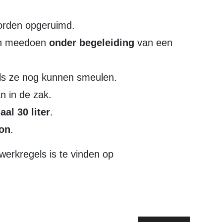
rden opgeruimd.
een meedoen
onder begeleiding
van een
ls ze nog kunnen smeulen.
n in de zak.
al 30 liter
.
oon
.