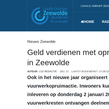
LOKALE OMROEP ZEE
HOME
RAD
Nieuws Zeewolde
Geld verdienen met op
in Zeewolde
AUTEUR:
LOZ REDACTIE
DEC 15
LAATST BIJGEWERKT: 15 DEC
Ook in het nieuwe jaar organiseert de gemeente Zeewolde de succesvolle
vuurwerkopruimactie. Inwoners ku
inleveren op donderdag 2 januari 2
vuurwerkresten ontvangen deelneme