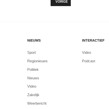
VORIG ARTIKEL: BELEEF DE KERS
VORIGE
NIEUWS
INTERACTIEF
Sport
Video
Regionieuws
Podcast
Politiek
Nieuws
Video
Zakelijk
Weerbericht