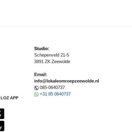
NG
EMEENTE ZEEWOLDE ZOEKT NIEUWE DORPSDICHTER
Studio:
Schepenveld 21-5
3891 ZK Zeewolde
Email:
info@lokaleomroepzeewolde.nl
085-0640737
+31 85 0640737
LOZ APP