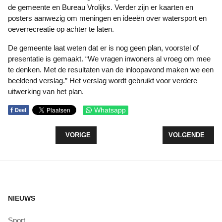
de gemeente en Bureau Vrolijks. Verder zijn er kaarten en
posters aanwezig om meningen en ideeën over watersport en
oeverrecreatie op achter te laten.
De gemeente laat weten dat er is nog geen plan, voorstel of
presentatie is gemaakt. “We vragen inwoners al vroeg om mee
te denken. Met de resultaten van de inloopavond maken we een
beeldend verslag.” Het verslag wordt gebruikt voor verdere
uitwerking van het plan.
f
Whatsapp
Deel
VORIG ARTIKEL: ZEEWOLDE WEER EEN STUKJE 
VOLGENDE ARTI
VORIGE
VOLGENDE
NIEUWS
Sport