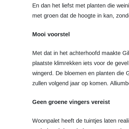
En dan het liefst met planten die weinig tot geen onderhoud nodig hebben en
met groen dat de hoogte in kan, zond
Mooi voorstel
Met dat in het achterhoofd maakte GildenGroen een mooi voorstel. GildenGroen
plaatste klimrekken iets voor de gevel
wingerd. De bloemen en planten die 
zullen volgend jaar op komen. Alliumb
Geen groene vingers vereist
Woonpalet heeft de tuintjes laten realiseren en de afspraak is dat het (weinige)