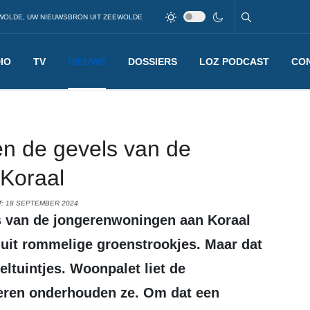
WOLDE, UW NIEUWSBRON UIT ZEEWOLDE
IO
TV
NIEUWS
DOSSIERS
LOZ PODCAST
CO
en de gevels van de
Koraal
: 18 SEPTEMBER 2024
 uit rommelige groenstrookjes. Maar dat
eltuintjes. Woonpalet liet de
ngeren onderhouden ze. Om dat een