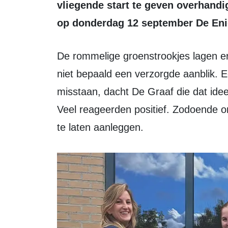
vliegende start te geven overhand
op donderdag 12 september De Eni
De rommelige groenstrookjes lagen er maar vergeten bij en gaven de straat nu
niet bepaald een verzorgde aanblik. 
misstaan, dacht De Graaf die dat ide
Veel reageerden positief. Zodoende on
te laten aanleggen.