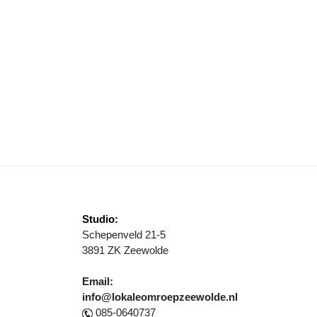
ERSTE BLAUWE DIAMANTROUTE SUCCESVOL IN 40 JARIG ZEEWOLDE
Studio:
Schepenveld 21-5
3891 ZK Zeewolde
Email:
info@lokaleomroepzeewolde.nl
085-0640737