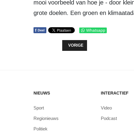
mooi voorbeeld van hoe je - door klei
grote doelen. Een groen en klimaatad
f
Whatsapp
Deel
VORIG ARTIKEL: INFORMATIEAVO
VORIGE
NIEUWS
INTERACTIEF
Sport
Video
Regionieuws
Podcast
Politiek