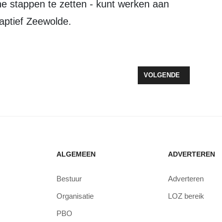
ne stappen te zetten - kunt werken aan
aptief Zeewolde.
ND ZEEWOLDE WINTERWORLD OP 25 SEPTEMBER
VOLGENDE ARTIKEL: E
VOLGENDE
ALGEMEEN
ADVERTEREN
Bestuur
Adverteren
Organisatie
LOZ bereik
PBO