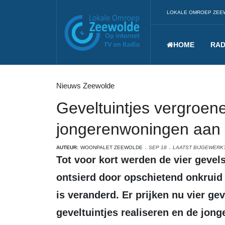
LOKALE OMROEP ZEE
HOME
RAD
Nieuws Zeewolde
Geveltuintjes vergroen
jongerenwoningen aan 
AUTEUR:
WOONPALET ZEEWOLDE
SEP 18
LAATST BIJGEWERKT
Tot voor kort werden de vier gevels van de jongerenwoningen aan Koraal
ontsierd door opschietend onkruid
is veranderd. Er prijken nu vier gev
geveltuintjes realiseren en de jo