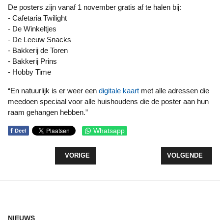
De posters zijn vanaf 1 november gratis af te halen bij:
- Cafetaria Twilight
- De Winkeltjes
- De Leeuw Snacks
- Bakkerij de Toren
- Bakkerij Prins
- Hobby Time
“En natuurlijk is er weer een
digitale kaart
met alle adressen die
meedoen speciaal voor alle huishoudens die de poster aan hun
raam gehangen hebben.”
f
Whatsapp
Deel
VORIG ARTIKEL: DE AMVZ TREEDT OP IN FRANKR
VOLGENDE ARTI
VORIGE
VOLGENDE
NIEUWS