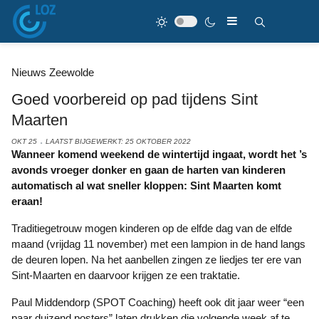
Nieuws Zeewolde
Goed voorbereid op pad tijdens Sint
Maarten
OKT 25
LAATST BIJGEWERKT: 25 OKTOBER 2022
Wanneer komend weekend de wintertijd ingaat, wordt het ’s
avonds vroeger donker en gaan de harten van kinderen
automatisch al wat sneller kloppen: Sint Maarten komt
eraan!
Traditiegetrouw mogen kinderen op de elfde dag van de elfde
maand (vrijdag 11 november) met een lampion in de hand langs
de deuren lopen. Na het aanbellen zingen ze liedjes ter ere van
Sint-Maarten en daarvoor krijgen ze een traktatie.
Paul Middendorp (SPOT Coaching) heeft ook dit jaar weer “een
paar duizend posters” laten drukken die volgende week af te