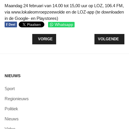
Maandag 24 februari van 14.00 tot 15,00 uur op LOZ, 106.4 FM,
via www.lokaleomroepzeewolde en de LOZ-app (te downloaden
in de Google- en Playstores)
f
Whatsapp
Deel
VORIG ARTIKEL: ZAKKEN MET DRUGSAFVAL GEV
VOLGENDE ARTI
VORIGE
VOLGENDE
NIEUWS
Sport
Regionieuws
Politiek
Nieuws
Video