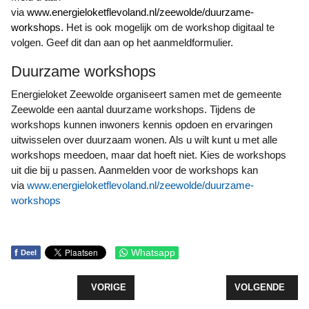
via
www.energieloketflevoland.nl/zeewolde/duurzame-
workshops
.
Het is ook mogelijk om de workshop digitaal te
volgen. Geef dit dan aan op het aanmeldformulier.
Duurzame workshops
Energieloket Zeewolde organiseert samen met de gemeente
Zeewolde een aantal duurzame workshops. Tijdens de
workshops kunnen inwoners kennis opdoen en ervaringen
uitwisselen over duurzaam wonen. Als u wilt kunt u met alle
workshops meedoen, maar dat hoeft niet. Kies de workshops
uit die bij u passen. Aanmelden voor de workshops kan
via
www.energieloketflevoland.nl/zeewolde/duurzame-
workshops
f
Whatsapp
Deel
VORIG ARTIKEL: BURGEMEESTER HARMSMA BIJ 
VOLGENDE ARTIK
VORIGE
VOLGENDE