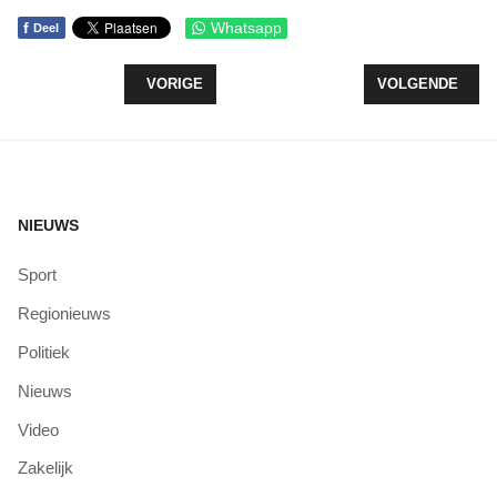
f
Whatsapp
Deel
VORIG ARTIKEL: GEMEENTE NEEMT MAATREGEL
VOLGENDE ARTI
VORIGE
VOLGENDE
NIEUWS
Sport
Regionieuws
Politiek
Nieuws
Video
Zakelijk