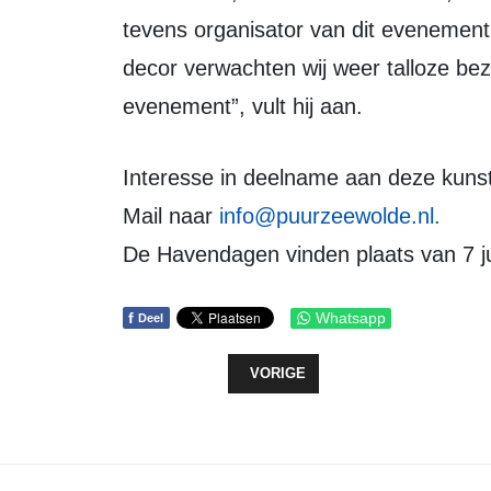
tevens organisator van dit evenement.
decor verwachten wij weer talloze bez
evenement”, vult hij aan.
Interesse in deelname aan deze kuns
Mail naar
info@puurzeewolde.nl
.
De Havendagen vinden plaats van 7 juli
f
Whatsapp
Deel
VORIG ARTIKEL: ENORM AANTAL I
VORIGE