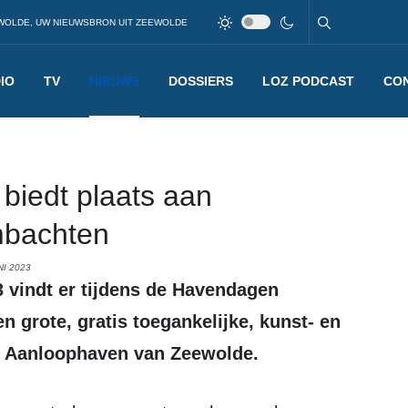
WOLDE, UW NIEUWSBRON UIT ZEEWOLDE
IO
TV
NIEUWS
DOSSIERS
LOZ PODCAST
CO
iedt plaats aan
mbachten
I 2023
n grote, gratis toegankelijke, kunst- en
e Aanloophaven van Zeewolde.