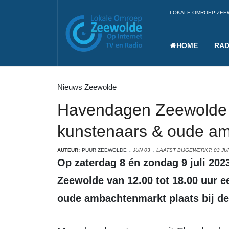
LOKALE OMROEP ZEE
HOME
RAD
Nieuws Zeewolde
Havendagen Zeewolde b
kunstenaars & oude a
AUTEUR:
PUUR ZEEWOLDE
JUN 03
LAATST BIJGEWERKT: 03 JUN
Op zaterdag 8 én zondag 9 juli 2023 vindt er tijdens de Havendagen
Zeewolde van 12.00 tot 18.00 uur ee
oude ambachtenmarkt plaats bij d