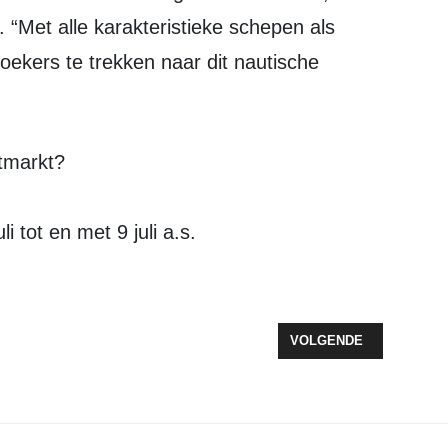
 “Met alle karakteristieke schepen als
oekers te trekken naar dit nautische
tmarkt?
 tot en met 9 juli a.s.
NSCHRIJVINGEN VOOR DE AVONDVIERDAAGSE VAN 6 TOT 9 JUNI
VOLGENDE ARTIKEL: HU
VOLGENDE