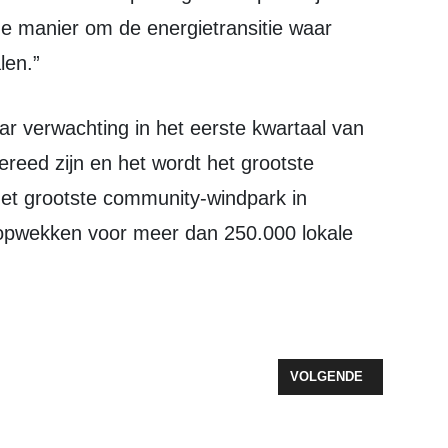
de manier om de energietransitie waar
len.”
ereed zijn en het wordt het grootste
et grootste community-windpark in
t opwekken voor meer dan 250.000 lokale
DANKT VRIJWILLIGERS
VOLGENDE ARTIKEL: CU
VOLGENDE