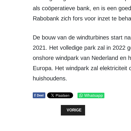
als coöperatieve bank, en is een goe
Rabobank zich fors voor inzet te beha
De bouw van de windturbines start naar verwachting in het eerste kwartaal van
2021. Het volledige park zal in 2022 g
onshore windpark van Nederland en h
Europa. Het windpark zal elektricitei
huishoudens.
f
Whatsapp
Deel
VORIG ARTIKEL: VV ZEEWOLDE BE
VORIGE