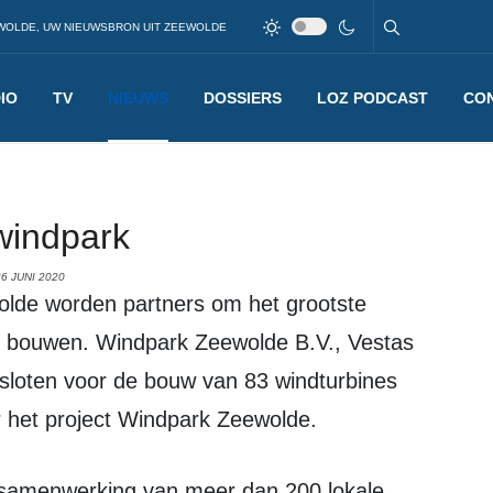
WOLDE, UW NIEUWSBRON UIT ZEEWOLDE
IO
TV
NIEUWS
DOSSIERS
LOZ PODCAST
CO
windpark
6 JUNI 2020
e bouwen. Windpark Zeewolde B.V., Vestas
loten voor de bouw van 83 windturbines
r het project Windpark Zeewolde.