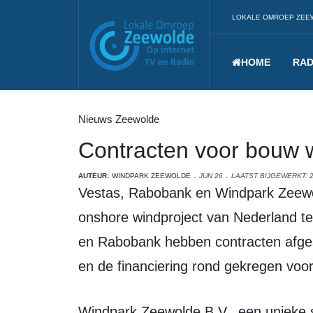
LOKALE OMROEP ZEE
HOME
RAD
Nieuws Zeewolde
Contracten voor bouw 
AUTEUR:
WINDPARK ZEEWOLDE
JUN 26
LAATST BIJGEWERKT: 2
Vestas, Rabobank en Windpark Zeewolde worden partners om het grootste
onshore windproject van Nederland t
en Rabobank hebben contracten afges
en de financiering rond gekregen voo
Windpark Zeewolde B.V., een unieke samenwerking van meer dan 200 lokale