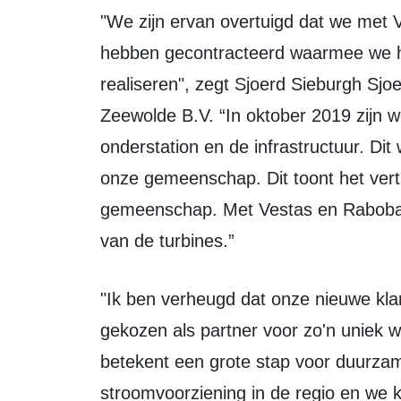
"We zijn ervan overtuigd dat we met Vestas en Rabobank sterke partners
hebben gecontracteerd waarmee we he
realiseren", zegt Sjoerd Sieburgh Sj
Zeewolde B.V. “In oktober 2019 zijn
onderstation en de infrastructuur. Dit
onze gemeenschap. Dit toont het ve
gemeenschap. Met Vestas en Raboba
van de turbines.”
"Ik ben verheugd dat onze nieuwe klant Windpark Zeewolde B.V. Vestas heeft
gekozen als partner voor zo'n uniek wi
betekent een grote stap voor duurzame
stroomvoorziening in de regio en we 