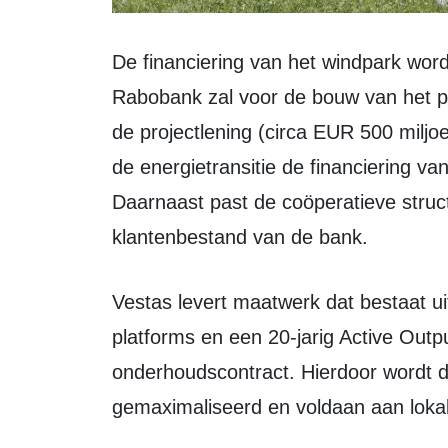
De financiering van het windpark wordt verstrekt door de Rabobank. De
Rabobank zal voor de bouw van het pr
de projectlening (circa EUR 500 milj
de energietransitie de financiering va
Daarnaast past de coöperatieve struct
klantenbestand van de bank.
Vestas levert maatwerk dat bestaat uit turbinevarianten van de 2 MW- en 4 MW-
platforms en een 20-jarig Active O
onderhoudscontract. Hierdoor wordt de
gemaximaliseerd en voldaan aan lokal