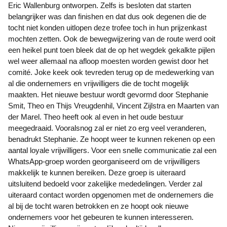
Eric Wallenburg ontworpen. Zelfs is besloten dat starten
belangrijker was dan finishen en dat dus ook degenen die de
tocht niet konden uitlopen deze trofee toch in hun prijzenkast
mochten zetten. Ook de bewegwijzering van de route werd ooit
een heikel punt toen bleek dat de op het wegdek gekalkte pijlen
wel weer allemaal na afloop moesten worden gewist door het
comité. Joke keek ook tevreden terug op de medewerking van
al die ondernemers en vrijwilligers die de tocht mogelijk
maakten. Het nieuwe bestuur wordt gevormd door Stephanie
Smit, Theo en Thijs Vreugdenhil, Vincent Zijlstra en Maarten van
der Marel. Theo heeft ook al even in het oude bestuur
meegedraaid. Vooralsnog zal er niet zo erg veel veranderen,
benadrukt Stephanie. Ze hoopt weer te kunnen rekenen op een
aantal loyale vrijwilligers. Voor een snelle communicatie zal een
WhatsApp-groep worden georganiseerd om de vrijwilligers
makkelijk te kunnen bereiken. Deze groep is uiteraard
uitsluitend bedoeld voor zakelijke mededelingen. Verder zal
uiteraard contact worden opgenomen met de ondernemers die
al bij de tocht waren betrokken en ze hoopt ook nieuwe
ondernemers voor het gebeuren te kunnen interesseren.