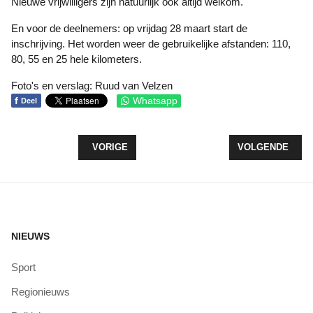
Nieuwe vrijwilligers zijn natuurlijk ook altijd welkom.
En voor de deelnemers: op vrijdag 28 maart start de
inschrijving. Het worden weer de gebruikelijke afstanden: 110,
80, 55 en 25 hele kilometers.
Foto's en verslag: Ruud van Velzen
f
Whatsapp
Deel
VORIG ARTIKEL: MAANDELIJKSE INLOOPSPREEKU
VOLGENDE ARTIK
VORIGE
VOLGENDE
NIEUWS
Sport
Regionieuws