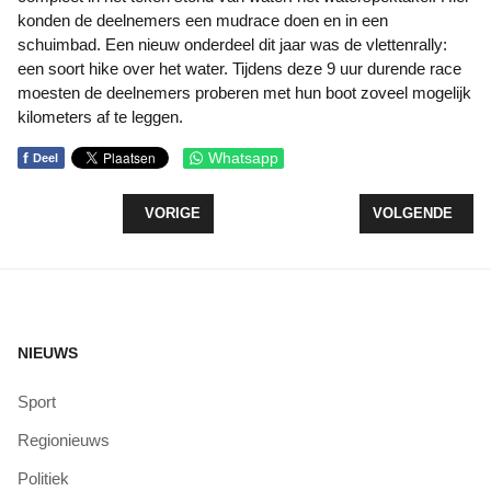
konden de deelnemers een mudrace doen en in een
schuimbad. Een nieuw onderdeel dit jaar was de vlettenrally:
een soort hike over het water. Tijdens deze 9 uur durende race
moesten de deelnemers proberen met hun boot zoveel mogelijk
kilometers af te leggen.
f
Whatsapp
Deel
VORIG ARTIKEL: DRIELUIK BOERENLEVEN: MEL
VOLGENDE ARTI
VORIGE
VOLGENDE
NIEUWS
Sport
Regionieuws
Politiek