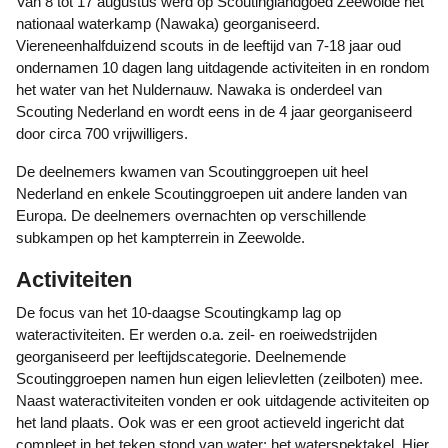
Van 8 tot 17 augustus werd op Scoutinglandgoed Zeewolde het
nationaal waterkamp (Nawaka) georganiseerd.
Viereneenhalfduizend scouts in de leeftijd van 7-18 jaar oud
ondernamen 10 dagen lang uitdagende activiteiten in en rondom
het water van het Nuldernauw. Nawaka is onderdeel van
Scouting Nederland en wordt eens in de 4 jaar georganiseerd
door circa 700 vrijwilligers.
De deelnemers kwamen van Scoutinggroepen uit heel
Nederland en enkele Scoutinggroepen uit andere landen van
Europa. De deelnemers overnachten op verschillende
subkampen op het kampterrein in Zeewolde.
Activiteiten
De focus van het 10-daagse Scoutingkamp lag op
wateractiviteiten. Er werden o.a. zeil- en roeiwedstrijden
georganiseerd per leeftijdscategorie. Deelnemende
Scoutinggroepen namen hun eigen lelievletten (zeilboten) mee.
Naast wateractiviteiten vonden er ook uitdagende activiteiten op
het land plaats. Ook was er een groot actieveld ingericht dat
compleet in het teken stond van water: het waterspektakel. Hier