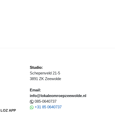
MILIE VAN DER WEIDE VOOR TWEEDE KEER NAAR ALPE D'HUZES
Studio:
Schepenveld 21-5
3891 ZK Zeewolde
Email:
info@lokaleomroepzeewolde.nl
085-0640737
+31 85 0640737
LOZ APP