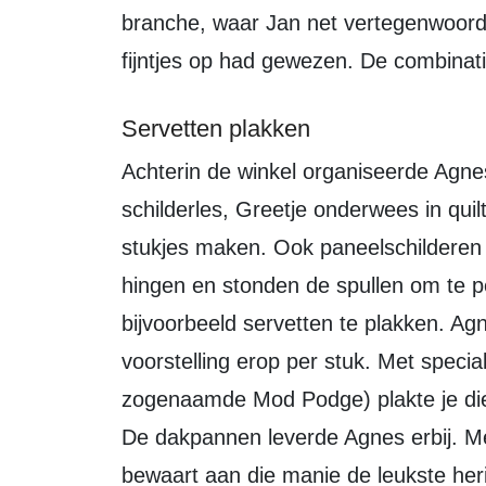
branche, waar Jan net vertegenwoor
fijntjes op had gewezen. De combinati
Servetten plakken
Achterin de winkel organiseerde Agnes cursussen. Riet van Gaal gaf er
schilderles, Greetje onderwees in qui
stukjes maken. Ook paneelschilderen
hingen en stonden de spullen om te p
bijvoorbeeld servetten te plakken. Ag
voorstelling erop per stuk. Met specia
zogenaamde Mod Podge) plakte je die
De dakpannen leverde Agnes erbij. Men
bewaart aan die manie de leukste heri