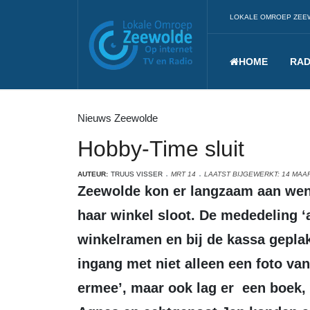
LOKALE OMROEP ZEE
HOME
RAD
Nieuws Zeewolde
Hobby-Time sluit
AUTEUR:
TRUUS VISSER
MRT 14
LAATST BIJGEWERKT: 14 MAA
Zeewolde kon er langzaam aan wennen. Aan het feit dat Agnes van Soelen
haar winkel sloot. De mededeling ‘
winkelramen en bij de kassa geplakt
ingang met niet alleen een foto v
ermee’, maar ook lag er een boek,