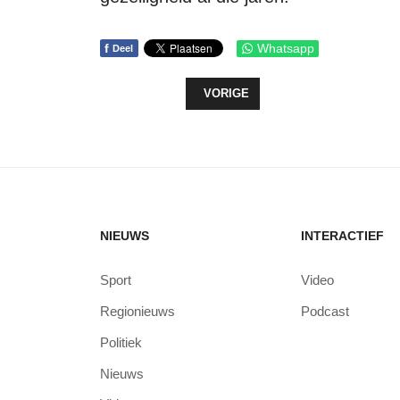
f
Whatsapp
Deel
VORIG ARTIKEL: RECYCLEPLAN Z
VORIGE
NIEUWS
INTERACTIEF
Sport
Video
Regionieuws
Podcast
Politiek
Nieuws