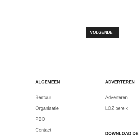
EEWOLDE: WAT VERANDERT ER EN WAT BETEKENT HET VOOR JOU?
VOLGENDE ARTIKEL: FA
VOLGENDE
ALGEMEEN
ADVERTEREN
Bestuur
Adverteren
Organisatie
LOZ bereik
PBO
Contact
DOWNLOAD DE 