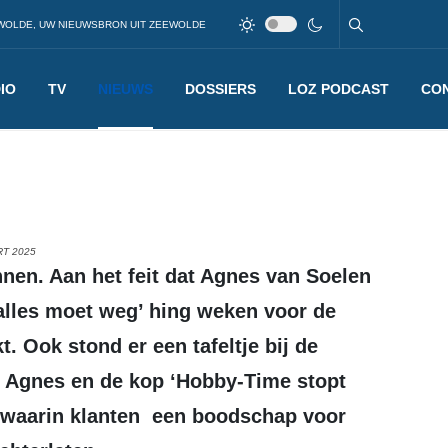
WOLDE, UW NIEUWSBRON UIT ZEEWOLDE
IO
TV
NIEUWS
DOSSIERS
LOZ PODCAST
CO
RT 2025
alles moet weg’ hing weken voor de
. Ook stond er een tafeltje bij de
an Agnes en de kop ‘Hobby-Time stopt
 waarin klanten een boodschap voor