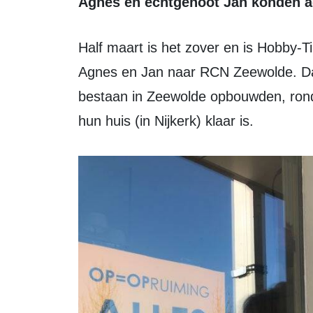
Agnes en echtgenoot Jan konden ac
Half maart is het zover en is Hobby-Time geschiedenis. Eind mei verhuizen
Agnes en Jan naar RCN Zeewolde. D
bestaan in Zeewolde opbouwden, rond
hun huis (in Nijkerk) klaar is.