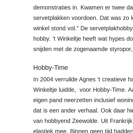
demonstraties in. Kwamen er twee dam
servetplakken voordoen. Dat was zo l
winkel stond vol.” De servetplakhobby
hobby. ’t Winkeltje heeft wat hypes 
snijden met de zogenaamde styropor,
Hobby-Time
In 2004 verruilde Agnes ‘t creatieve hart van Zeewolde, zoals de subtitel van ’t
Winkeltje luidde, voor Hobby-Time. A
eigen pand neerzetten inclusief wonin
dat is een ander verhaal. Ook daar h
van hobbyend Zeewolde. Uit Frankrij
elastiek mee. Binnen geen tijd hadden