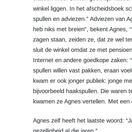
winkel liggen. In het afscheidsboek sch
spullen en adviezen.” Adviezen van A
heb niks met breien”, bekent Agnes, ‘‘
zagen staan, zeiden ze, dat ze wel t
sluit de winkel omdat ze met pensioen
Internet en andere goedkope zaken: “E
spullen willen vast pakken, eraan voe
kwam er ook jonger publiek: jonge me
bijvoorbeeld haakspullen. Die waren te
kwamen ze Agnes vertellen. Met een 
Agnes zelf heeft het laatste woord: “Jan en Agnes bedanken iedereen voor alle
gezelligheid al die jaren.”