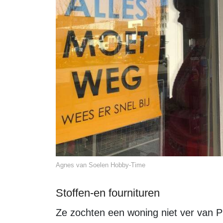
Agnes van Soelen Hobby-Time
Stoffen-en fournituren
Ze zochten een woning niet ver van Putten af, waar Agnes destijds werkte. Voor