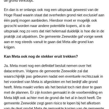
de grond verkoopt.
En dan is er onlangs ook nog een uitspraak geweest van de
Hoge Raad waarin staat dat overheden grond niet exclusief aan
één partij mogen aanbieden. Hierdoor moet er mogelijk ook
gezocht worden naar andere potentiële kopers, al is de
uitspraak nog zo vers dat niet helemaal duidelijk is hoe die in de
praktijk zal uitpakken. De gemeente Zeewolde gaf vorige week
aan er nog steeds vanuit te gaan dat Meta alle grond kan
krijgen.
Kan Meta ook nog de stekker eruit trekken?
Ja. Meta moet nog een definitief besluit nemen over het
datacentrum. Volgens de gemeente Zeewolde zal dat
waarschijnlijk pas gebeuren nadat een eventuele rechtszaak in
het voordeel van Meta is afgesloten en het bedrijf alle grond
heeft. Meta maakt verlies als het besluit toch niet door te gaan
met de plannen. Er zijn kosten gemaakt in de voorbereiding en
Meta blijft ook achter met de grond die het al in bezit heeft. De
gemeente Zeewolde zegt geen risico te lopen bij het afketsen
van de deal omdat Meta de gemaakte kosten van de gemeente