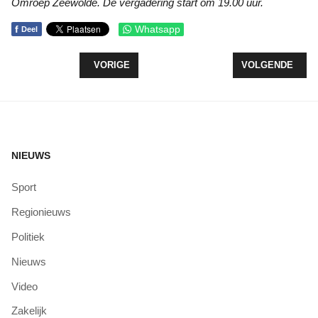
Omroep Zeewolde. De vergadering start om 19.00 uur.
f
Whatsapp
Deel
VORIG ARTIKEL: KERSTPAKKETTENACTIE IN OPE
VOLGENDE ARTI
VORIGE
VOLGENDE
NIEUWS
Sport
Regionieuws
Politiek
Nieuws
Video
Zakelijk