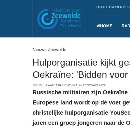
LOKALE OMROEP ZEE
HOME
RAD
Nieuws Zeewolde
Hulporganisatie kijkt g
Oekraïne: 'Bidden voor
FEB 24
LAATST BIJGEWERKT: 26 FEBRUARI 2022
Russische militairen zijn Oekraïne binnengevallen. De situatie in het Oost-
Europese land wordt op de voet ge
christelijke hulporganisatie YouSe
jaren een groep jongeren naar de 