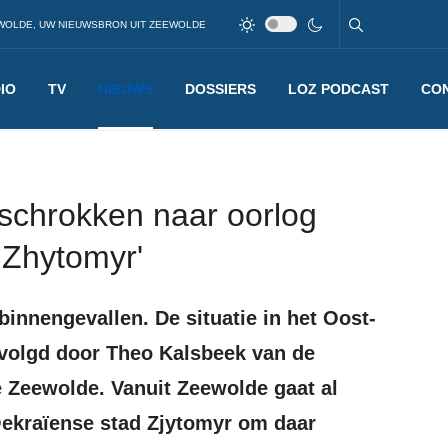
WOLDE, UW NIEUWSBRON UIT ZEEWOLDE
IO
TV
NIEUWS
DOSSIERS
LOZ PODCAST
CO
eschrokken naar oorlog
 Zhytomyr'
volgd door Theo Kalsbeek van de
e Zeewolde. Vanuit Zeewolde gaat al
Oekraïense stad Zjytomyr om daar