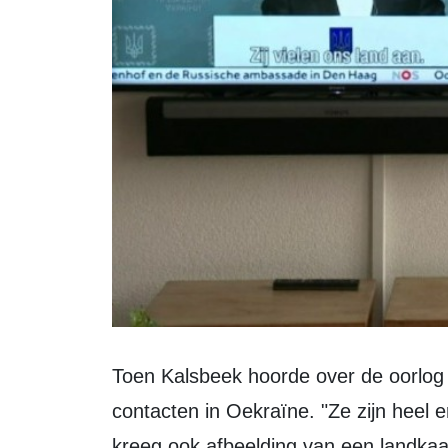
Toen Kalsbeek hoorde over de oorlog stuurde hij direct berichten naar zijn
contacten in Oekraïne. "Ze zijn heel e
kreeg ook afbeelding van een landka