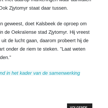
Ook Zjytomyr staat daar tussen.
 de Oekraïense stad Zjytomyr. Hij vreest
 uit de lucht gaan, daarom probeert hij de
rt onder de riem te steken. "Laat weten
dden."
T OM VOORLEESTITEL
VOLGENDE ARTIKEL: Z
VOLGENDE