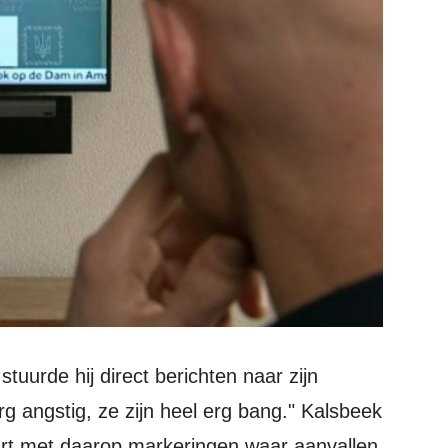
rg angstig, ze zijn heel erg bang." Kalsbeek
art met daarop markeringen waar aanvallen