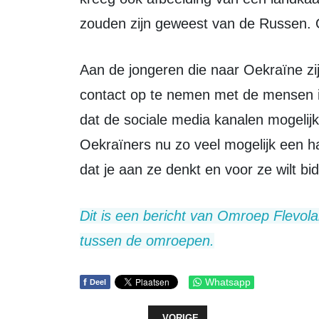
zouden zijn geweest van de Russen. 
Aan de jongeren die naar Oekraïne zijn geweest, doet Kalsbeek de oproep om
contact op te nemen met de mensen in
dat de sociale media kanalen mogelijk
Oekraïners nu zo veel mogelijk een ha
dat je aan ze denkt en voor ze wilt bi
Dit is een bericht van Omroep Flevoland in het kader van de samenwerking
tussen de omroepen.
f
Whatsapp
Deel
VORIG ARTIKEL: TWEETAL STRIJD
VORIGE