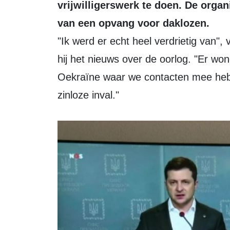
vrijwilligerswerk te doen. De orga
van een opvang voor daklozen.
"Ik werd er echt heel verdrietig van", vertelt Theo Kalsbeek. De hele dag al volgt
hij het nieuws over de oorlog. "Er wo
Oekraïne waar we contacten mee hebb
zinloze inval."