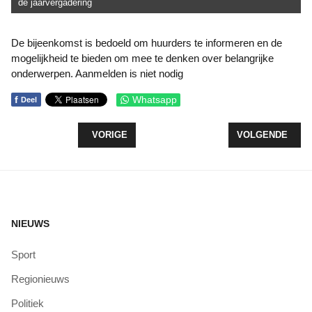
de jaarvergadering
De bijeenkomst is bedoeld om huurders te informeren en de
mogelijkheid te bieden om mee te denken over belangrijke
onderwerpen. Aanmelden is niet nodig
f
Whatsapp
Deel
VORIG ARTIKEL: SOCIAAL-EMOTIONELE VEILIGH
VOLGENDE ARTIK
VORIGE
VOLGENDE
NIEUWS
Sport
Regionieuws
Politiek