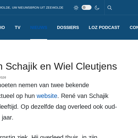
WOLDE, UW NIEUWSBRON UIT ZEEWOLDE
IO
TV
NIEUWS
DOSSIERS
LOZ PODCAST
CO
Schajik en Wiel Cleutjens
2026
ctueel op hun
website
. René van Schajik
leeftijd. Op dezelfde dag overleed ook oud-
jaar.