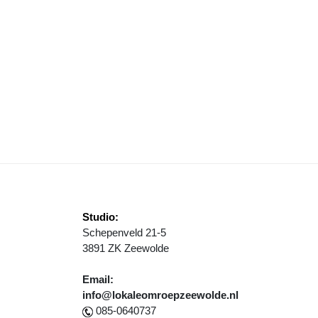
VERLEVEN OP MARS… IN ZEEWOLDE
Studio:
Schepenveld 21-5
3891 ZK Zeewolde
Email:
info@lokaleomroepzeewolde.nl
085-0640737