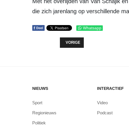
Met het overlijden van Van Schajik en Cleutjens verliest Zeewolde twee inwoners
die zich jarenlang op verschillende m
f
Whatsapp
Deel
VORIG ARTIKEL: OPEN DEUREN, T
VORIGE
NIEUWS
INTERACTIEF
Sport
Video
Regionieuws
Podcast
Politiek