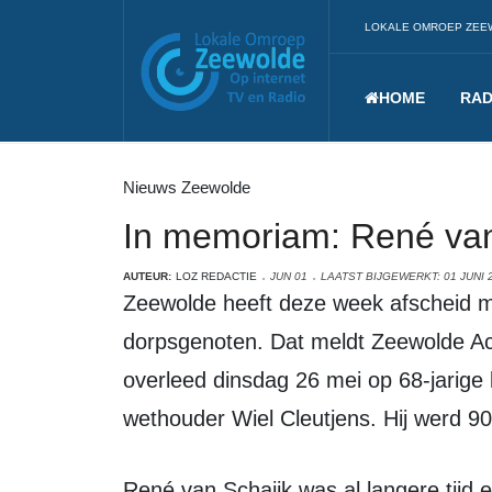
LOKALE OMROEP ZEE
HOME
RAD
Nieuws Zeewolde
In memoriam: René van 
AUTEUR:
LOZ REDACTIE
JUN 01
LAATST BIJGEWERKT: 01 JUNI 
Zeewolde heeft deze week afscheid moeten nemen van twee bekende
dorpsgenoten. Dat meldt Zeewolde A
overleed dinsdag 26 mei op 68-jarige 
wethouder Wiel Cleutjens. Hij werd 90 
René van Schajik was al langere tijd ernstig ziek. Hij overleed thuis, in zijn