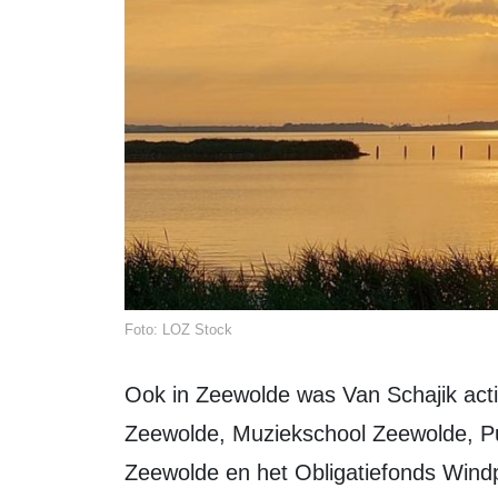
Foto: LOZ Stock
Ook in Zeewolde was Van Schajik actief. Hij was betrokken bij Rotaryclub
Zeewolde, Muziekschool Zeewolde, Pu
Zeewolde en het Obligatiefonds Windp