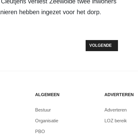
anieren hebben ingezet voor het dorp.
IJD VOOR DRONES
VOLGENDE ARTIKEL: O
VOLGENDE
ALGEMEEN
ADVERTEREN
Bestuur
Adverteren
Organisatie
LOZ bereik
PBO