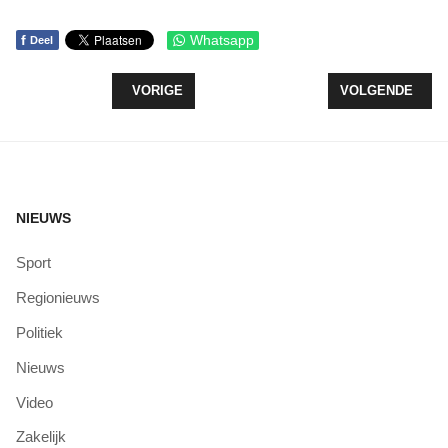
f
Whatsapp
Deel
VORIG ARTIKEL: NIEUWE EHBO CURSUS IN ZEE
VOLGENDE ARTI
VORIGE
VOLGENDE
NIEUWS
Sport
Regionieuws
Politiek
Nieuws
Video
Zakelijk