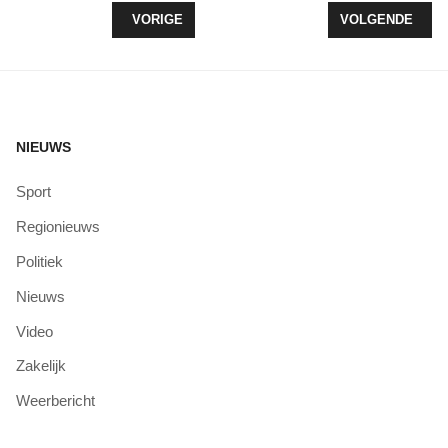
VORIG ARTIKEL: FIETSSTER NA AANRIJDING OP
VOLGENDE ARTI
VORIGE
VOLGENDE
NIEUWS
Sport
Regionieuws
Politiek
Nieuws
Video
Zakelijk
Weerbericht