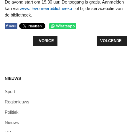
De avond start om 19.30 uur. De toegang is gratis. Aanmelden
kan via
www.flevomeerbibliotheek.nl
of bij de servicebalie van
de bibliotheek.
f
Whatsapp
Deel
VORIG ARTIKEL: MINI-LEGO ONTHULD
VOLGENDE ARTI
VORIGE
VOLGENDE
NIEUWS
Sport
Regionieuws
Politiek
Nieuws