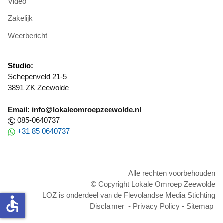
Video
Zakelijk
Weerbericht
Studio:
Schepenveld 21-5
3891 ZK Zeewolde
Email: info@lokaleomroepzeewolde.nl
085-0640737
+31 85 0640737
Alle rechten voorbehouden
© Copyright Lokale Omroep Zeewolde
LOZ is onderdeel van de Flevolandse Media Stichting
accessible
Disclaimer
-
Privacy Policy
-
Sitemap