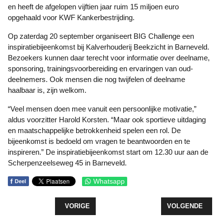
en heeft de afgelopen vijftien jaar ruim 15 miljoen euro
opgehaald voor KWF Kankerbestrijding.
Op zaterdag 20 september organiseert BIG Challenge een
inspiratiebijeenkomst bij Kalverhouderij Beekzicht in Barneveld.
Bezoekers kunnen daar terecht voor informatie over deelname,
sponsoring, trainingsvoorbereiding en ervaringen van oud-
deelnemers. Ook mensen die nog twijfelen of deelname
haalbaar is, zijn welkom.
“Veel mensen doen mee vanuit een persoonlijke motivatie,”
aldus voorzitter Harold Korsten. “Maar ook sportieve uitdaging
en maatschappelijke betrokkenheid spelen een rol. De
bijeenkomst is bedoeld om vragen te beantwoorden en te
inspireren.” De inspiratiebijeenkomst start om 12.30 uur aan de
Scherpenzeelseweg 45 in Barneveld.
f
Whatsapp
Deel
VORIG ARTIKEL: GEEN STOELEN VRIJ BIJ SASKI
VOLGENDE ARTI
VORIGE
VOLGENDE