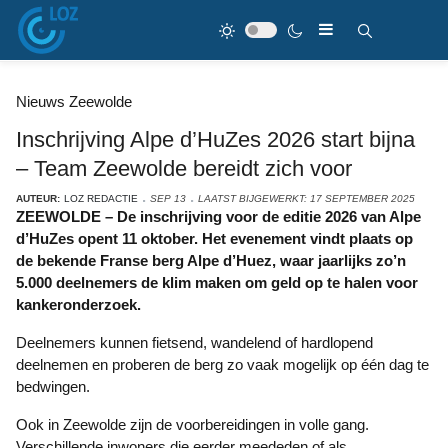
Nieuws Zeewolde
Inschrijving Alpe d’HuZes 2026 start bijna
– Team Zeewolde bereidt zich voor
AUTEUR:
LOZ REDACTIE
SEP 13
LAATST BIJGEWERKT: 17 SEPTEMBER 2025
ZEEWOLDE – De inschrijving voor de editie 2026 van Alpe
d’HuZes opent 11 oktober. Het evenement vindt plaats op
de bekende Franse berg Alpe d’Huez, waar jaarlijks zo’n
5.000 deelnemers de klim maken om geld op te halen voor
kankeronderzoek.
Deelnemers kunnen fietsend, wandelend of hardlopend
deelnemen en proberen de berg zo vaak mogelijk op één dag te
bedwingen.
Ook in Zeewolde zijn de voorbereidingen in volle gang.
Verschillende inwoners die eerder meededen of als