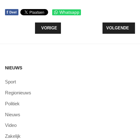
f
Whatsapp
Deel
VORIG ARTIKEL: RUIM 300 HUISHOUDENS BEZO
VOLGENDE ARTI
VORIGE
VOLGENDE
NIEUWS
Sport
Regionieuws
Politiek
Nieuws
Video
Zakelijk