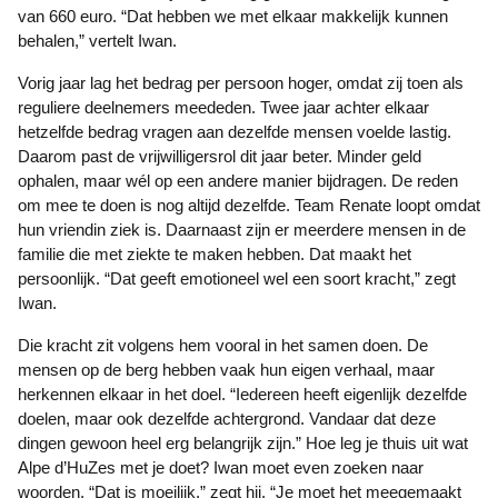
van 660 euro. “Dat hebben we met elkaar makkelijk kunnen
behalen,” vertelt Iwan.
Vorig jaar lag het bedrag per persoon hoger, omdat zij toen als
reguliere deelnemers meededen. Twee jaar achter elkaar
hetzelfde bedrag vragen aan dezelfde mensen voelde lastig.
Daarom past de vrijwilligersrol dit jaar beter. Minder geld
ophalen, maar wél op een andere manier bijdragen. De reden
om mee te doen is nog altijd dezelfde. Team Renate loopt omdat
hun vriendin ziek is. Daarnaast zijn er meerdere mensen in de
familie die met ziekte te maken hebben. Dat maakt het
persoonlijk. “Dat geeft emotioneel wel een soort kracht,” zegt
Iwan.
Die kracht zit volgens hem vooral in het samen doen. De
mensen op de berg hebben vaak hun eigen verhaal, maar
herkennen elkaar in het doel. “Iedereen heeft eigenlijk dezelfde
doelen, maar ook dezelfde achtergrond. Vandaar dat deze
dingen gewoon heel erg belangrijk zijn.” Hoe leg je thuis uit wat
Alpe d’HuZes met je doet? Iwan moet even zoeken naar
woorden. “Dat is moeilijk,” zegt hij. “Je moet het meegemaakt