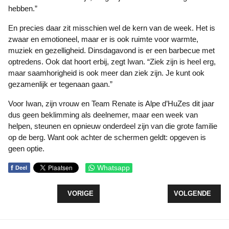
hebben.”
En precies daar zit misschien wel de kern van de week. Het is
zwaar en emotioneel, maar er is ook ruimte voor warmte,
muziek en gezelligheid. Dinsdagavond is er een barbecue met
optredens. Ook dat hoort erbij, zegt Iwan. “Ziek zijn is heel erg,
maar saamhorigheid is ook meer dan ziek zijn. Je kunt ook
gezamenlijk er tegenaan gaan.”
Voor Iwan, zijn vrouw en Team Renate is Alpe d’HuZes dit jaar
dus geen beklimming als deelnemer, maar een week van
helpen, steunen en opnieuw onderdeel zijn van die grote familie
op de berg. Want ook achter de schermen geldt: opgeven is
geen optie.
f
Whatsapp
Deel
VORIG ARTIKEL: ZEEWOLDE CLIMBERS KLAAR V
VOLGENDE ARTI
VORIGE
VOLGENDE