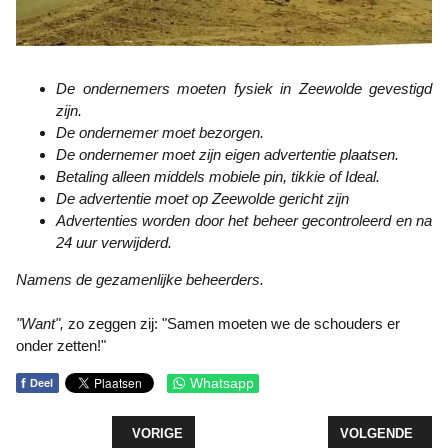
De ondernemers moeten fysiek in Zeewolde gevestigd
zijn.
De ondernemer moet bezorgen.
De ondernemer moet zijn eigen advertentie plaatsen.
Betaling alleen middels mobiele pin, tikkie of Ideal.
De advertentie moet op Zeewolde gericht zijn
Advertenties worden door het beheer gecontroleerd en na
24 uur verwijderd.
Namens de gezamenlijke beheerders.
"Want",
zo zeggen zij: "Samen moeten we de schouders er
onder zetten!"
f
Whatsapp
Deel
VORIG ARTIKEL: DEEN SUPERMARKTEN SLUITEN 
VOLGENDE ARTI
VORIGE
VOLGENDE