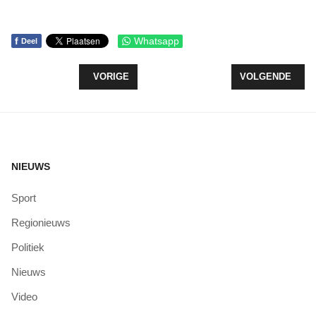
f
Whatsapp
Deel
VORIG ARTIKEL: PARTIJEN VERENIGEN ZICH IN
VOLGENDE ARTIK
VORIGE
VOLGENDE
NIEUWS
Sport
Regionieuws
Politiek
Nieuws
Video