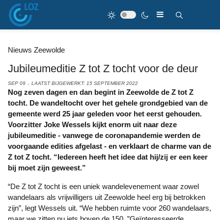
Nieuws Zeewolde
Jubileumeditie Z tot Z tocht voor de deur
SEP 09
LAATST BIJGEWERKT: 15 SEPTEMBER 2022
Nog zeven dagen en dan begint in Zeewolde de Z tot Z
tocht. De wandeltocht over het gehele grondgebied van de
gemeente werd 25 jaar geleden voor het eerst gehouden.
Voorzitter Joke Wessels kijkt enorm uit naar deze
jubileumeditie - vanwege de coronapandemie werden de
voorgaande edities afgelast - en verklaart de charme van de
Z tot Z tocht. “Iedereen heeft het idee dat hij/zij er een keer
bij moet zijn geweest.”
“De Z tot Z tocht is een uniek wandelevenement waar zowel
wandelaars als vrijwilligers uit Zeewolde heel erg bij betrokken
zijn”, legt Wessels uit. “We hebben ruimte voor 260 wandelaars,
maar we zitten nu iets boven de 150. ”Geïnteresseerde