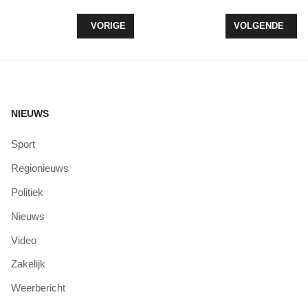
VORIG ARTIKEL: VERBEELDING&CO START MET V
VOLGENDE ARTI
VORIGE
VOLGENDE
NIEUWS
Sport
Regionieuws
Politiek
Nieuws
Video
Zakelijk
Weerbericht