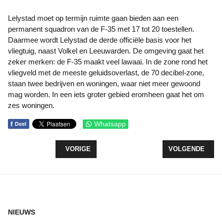
Lelystad moet op termijn ruimte gaan bieden aan een
permanent squadron van de F-35 met 17 tot 20 toestellen.
Daarmee wordt Lelystad de derde officiële basis voor het
vliegtuig, naast Volkel en Leeuwarden. De omgeving gaat het
zeker merken: de F-35 maakt veel lawaai. In de zone rond het
vliegveld met de meeste geluidsoverlast, de 70 decibel-zone,
staan twee bedrijven en woningen, waar niet meer gewoond
mag worden. In een iets groter gebied eromheen gaat het om
zes woningen.
f
Whatsapp
Deel
VORIG ARTIKEL: WINNAAR LOZ KERSTDORP WEDS
VOLGENDE ARTI
VORIGE
VOLGENDE
NIEUWS