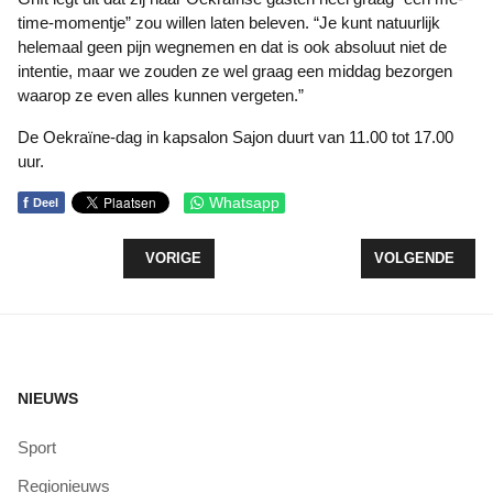
time-momentje” zou willen laten beleven. “Je kunt natuurlijk
helemaal geen pijn wegnemen en dat is ook absoluut niet de
intentie, maar we zouden ze wel graag een middag bezorgen
waarop ze even alles kunnen vergeten.”
De Oekraïne-dag in kapsalon Sajon duurt van 11.00 tot 17.00
uur.
f
Whatsapp
Deel
VORIG ARTIKEL: 1 APRIL: OPVALLENDE BLAUWE
VOLGENDE ARTI
VORIGE
VOLGENDE
NIEUWS
Sport
Regionieuws