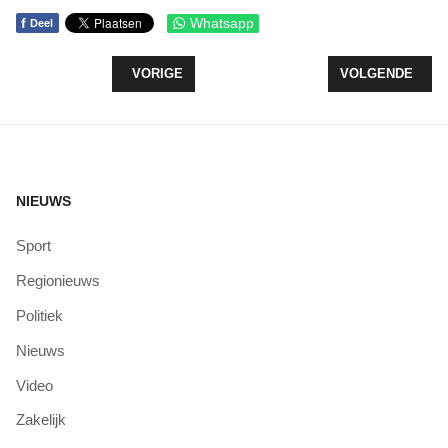
f
Whatsapp
Deel
VORIG ARTIKEL: MAANDAG 11 FEBRUARI 2019 GO
VOLGENDE ARTI
VORIGE
VOLGENDE
NIEUWS
Sport
Regionieuws
Politiek
Nieuws
Video
Zakelijk