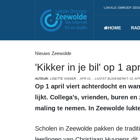
LOKALE OMROEP ZEE
HOME
RAD
Nieuws Zeewolde
'Kikker in je bil' op 1 a
AUTEUR:
LISETTE VISSER
APR 01
LAATST BIJGEWERKT: 01 APR
Op 1 april viert achterdocht en wantrouwen de boventoon. Niets is wat het
lijkt. Collega’s, vrienden, buren en
maling te nemen. In Zeewolde lukte
Scholen in Zeewolde pakken de traditie elk jaar anders aan. Zo moesten
leerlingen van Christiaan Huygens d