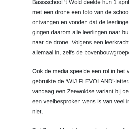
Basisschool ‘t Wold deelde hun 1 aprilgrap: Google Earth zou rond 13.30 uur
met een drone een foto van de schoo
ontvangen en vonden dat de leerling
gingen daarom alle leerlingen naar bu
naar de drone. Volgens een leerkrach
allemaal in, zelfs de bovenbouwgroep
Ook de media speelde een rol in het verspreiden van grappen. Zeewolde Actueel
gebruikte de ‘WIJ FLEVOLAND’-letter
vandaag een Zeewoldse variant bij de 
een veelbesproken wens is van veel i
niet.