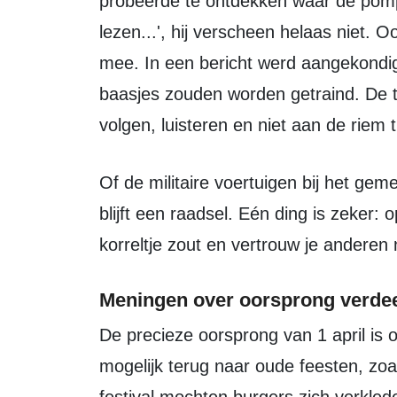
probeerde te ontdekken waar de pomp 
lezen...', hij verscheen helaas niet
mee. In een bericht werd aangekondig
baasjes zouden worden getraind. De 
volgen, luisteren en niet aan de riem 
Of de militaire voertuigen bij het gemeentehuis van Marinke Dekker echt zijn,
blijft een raadsel. Eén ding is zeker: 
korreltje zout en vertrouw je anderen
Meningen over oorsprong verde
De precieze oorsprong van 1 april is onzeker. Volgens NPO Kennis gaat het
mogelijk terug naar oude feesten, zoal