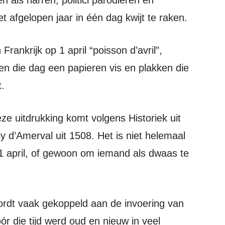
n als narren, politici parodiëren en
t afgelopen jaar in één dag kwijt te raken.
en die dag een papieren vis en plakken die
.
y d’Amerval uit 1508. Het is niet helemaal
r 1 april, of gewoon om iemand als dwaas te
r die tijd werd oud en nieuw in veel