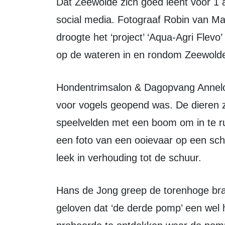
Dat Zeewolde zich goed leent voor 1 aprilgrappen blijkt uit andere berichten op
social media. Fotograaf Robin van Ma
droogte het ‘project’ ‘Aqua-Agri Flevo
op de wateren in en rondom Zeewold
Hondentrimsalon & Dagopvang Anneloes plaatste een bericht dat de dagopvang
voor vogels geopend was. De dieren z
speelvelden met een boom om in te r
een foto van een ooievaar op een sch
leek in verhouding tot de schuur.
Hans de Jong greep de torenhoge brandstofprijzen aan om mensen te laten
geloven dat ‘de derde pomp’ een wel h