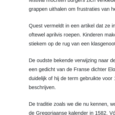
festival mochten burgers zich verklede
grappen uithalen om frustraties van he
Quest vermeldt in een artikel dat ze in Frankrijk op 1 april “poisson d’avril”,
oftewel aprilvis roepen. Kinderen mak
stiekem op de rug van een klasgenoot
De oudste bekende verwijzing naar deze uitdrukking komt volgens Historiek uit
een gedicht van de Franse dichter Elo
duidelijk of hij de term gebruikte voo
beschrijven.
De traditie zoals we die nu kennen, wordt vaak gekoppeld aan de invoering van
de Gregoriaanse kalender in 1582. Vóó