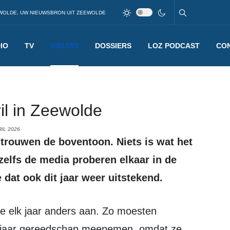
WOLDE, UW NIEUWSBRON UIT ZEEWOLDE
IO
TV
NIEUWS
DOSSIERS
LOZ PODCAST
CO
pril in Zeewolde
IL 2026
 zelfs de media proberen elkaar in de
 dat ook dit jaar weer uitstekend.
it jaar gereedschap meenemen, omdat ze