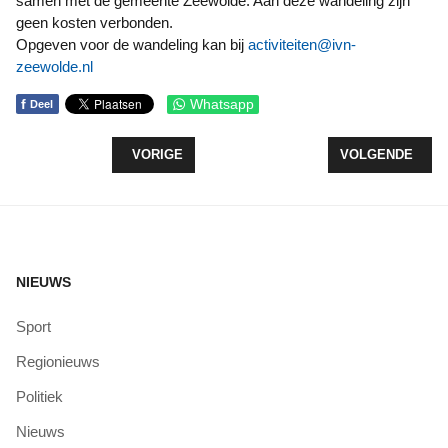
samen met de gemeente Zeewolde. Aan deze wandeling zijn
geen kosten verbonden.
Opgeven voor de wandeling kan bij
activiteiten@ivn-
zeewolde.nl
f
Whatsapp
Deel
VORIG ARTIKEL: VERKEERSHINDER IN VERBAND 
VOLGENDE ARTI
VORIGE
VOLGENDE
NIEUWS
Sport
Regionieuws
Politiek
Nieuws