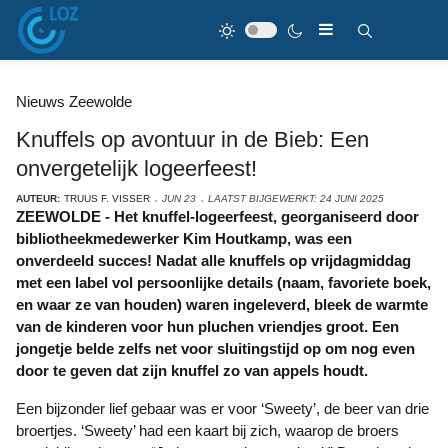
Nieuws Zeewolde
Knuffels op avontuur in de Bieb: Een
onvergetelijk logeerfeest!
AUTEUR:
TRUUS F. VISSER
JUN 23
LAATST BIJGEWERKT: 24 JUNI 2025
ZEEWOLDE - Het knuffel-logeerfeest, georganiseerd door
bibliotheekmedewerker Kim Houtkamp, was een
onverdeeld succes! Nadat alle knuffels op vrijdagmiddag
met een label vol persoonlijke details (naam, favoriete boek,
en waar ze van houden) waren ingeleverd, bleek de warmte
van de kinderen voor hun pluchen vriendjes groot. Een
jongetje belde zelfs net voor sluitingstijd op om nog even
door te geven dat zijn knuffel zo van appels houdt.
Een bijzonder lief gebaar was er voor ‘Sweety’, de beer van drie
broertjes. ‘Sweety’ had een kaart bij zich, waarop de broers