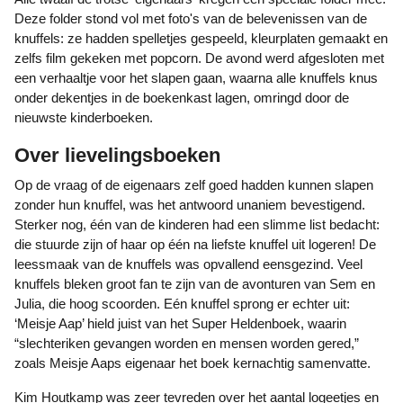
Deze folder stond vol met foto's van de belevenissen van de
knuffels: ze hadden spelletjes gespeeld, kleurplaten gemaakt en
zelfs film gekeken met popcorn. De avond werd afgesloten met
een verhaaltje voor het slapen gaan, waarna alle knuffels knus
onder dekentjes in de boekenkast lagen, omringd door de
nieuwste kinderboeken.
Over lievelingsboeken
Op de vraag of de eigenaars zelf goed hadden kunnen slapen
zonder hun knuffel, was het antwoord unaniem bevestigend.
Sterker nog, één van de kinderen had een slimme list bedacht:
die stuurde zijn of haar op één na liefste knuffel uit logeren! De
leessmaak van de knuffels was opvallend eensgezind. Veel
knuffels bleken groot fan te zijn van de avonturen van Sem en
Julia, die hoog scoorden. Eén knuffel sprong er echter uit:
‘Meisje Aap’ hield juist van het Super Heldenboek, waarin
“slechteriken gevangen worden en mensen worden gered,”
zoals Meisje Aaps eigenaar het boek kernachtig samenvatte.
Kim Houtkamp was zeer tevreden over het aantal logeetjes en