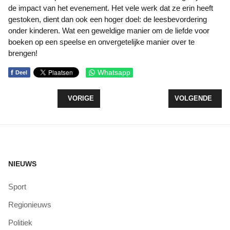
de impact van het evenement. Het vele werk dat ze erin heeft
gestoken, dient dan ook een hoger doel: de leesbevordering
onder kinderen. Wat een geweldige manier om de liefde voor
boeken op een speelse en onvergetelijke manier over te
brengen!
f
Whatsapp
Deel
VORIG ARTIKEL: HAVENDAGEN 2025: TWEE DAGEN
VOLGENDE ARTI
VORIGE
VOLGENDE
NIEUWS
Sport
Regionieuws
Politiek