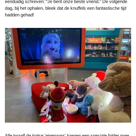
eenduidig schreven: “Je bent onze beste vriend.” De volgende
dag, bij het ophalen, bleek dat de knuffels een fantastische tijd
hadden gehad!
Alle twaalf de trotse 'eigenaars' kregen een speciale folder mee.