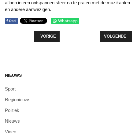
afloop in een ontspannen sfeer na te praten met de muzikanten
en andere aanwezigen.
f
Whatsapp
Deel
VORIG ARTIKEL: GEMEENTE DEELT VEILIGHEIDS
VOLGENDE ARTI
VORIGE
VOLGENDE
NIEUWS
Sport
Regionieuws
Politiek
Nieuws
Video