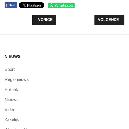
f
Whatsapp
Deel
VORIG ARTIKEL: SUCCESVOLLE UITGESTELDE N
VOLGENDE ARTI
VORIGE
VOLGENDE
NIEUWS
Sport
Regionieuws
Politiek
Nieuws
Video
Zakelijk