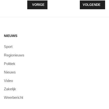
VORIG ARTIKEL: POLITIE ONDERZOEKT BRANDSTI
VOLGENDE ARTI
VORIGE
VOLGENDE
NIEUWS
Sport
Regionieuws
Politiek
Nieuws
Video
Zakelijk
Weerbericht