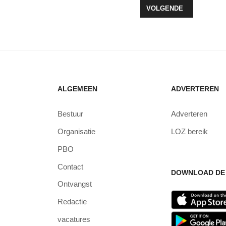
ERENWERK EN JEUGD-PUNT BUNDELEN KRACHTEN IN ZEEWOLDE
VOLGENDE ARTIKEL: K
VOLGENDE
ALGEMEEN
ADVERTEREN
Bestuur
Adverteren
Organisatie
LOZ bereik
PBO
Contact
DOWNLOAD DE 
Ontvangst
Redactie
vacatures