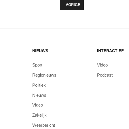
VORIG ARTIKEL: JEUGD- & JONG
VORIGE
NIEUWS
INTERACTIEF
Sport
Video
Regionieuws
Podcast
Politiek
Nieuws
Video
Zakelijk
Weerbericht