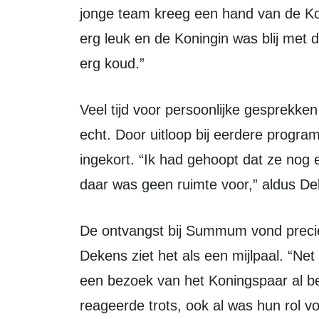
jonge team kreeg een hand van de Kon
erg leuk en de Koningin was blij met
erg koud.”
Veel tijd voor persoonlijke gesprekken of het proeven van hapjes was er niet
echt. Door uitloop bij eerdere prog
ingekort. “Ik had gehoopt dat ze nog
daar was geen ruimte voor,” aldus De
De ontvangst bij Summum vond precies vier maanden na de opening plaats.
Dekens ziet het als een mijlpaal. “Ne
een bezoek van het Koningspaar al ber
reageerde trots, ook al was hun rol vo