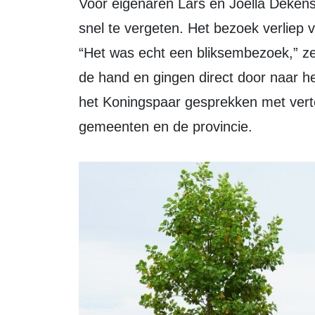
Voor eigenaren Lars en Joëlla Dekens en hun team was het een dag om niet
snel te vergeten. Het bezoek verliep
“Het was echt een bliksembezoek,” z
de hand en gingen direct door naar h
het Koningspaar gesprekken met ver
gemeenten en de provincie.