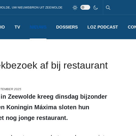
WOLDE, UW NIEUWSBRON UIT ZEEWOLDE
IO
TV
NIEUWS
DOSSIERS
LOZ PODCAST
CO
kbezoek af bij restaurant
PTEMBER 2025
en Koningin Máxima sloten hun
et nog jonge restaurant.