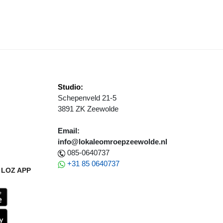
ONINGSBEZOEK IN ZEEWOLDE SFEERVERSLAG
Studio:
Schepenveld 21-5
3891 ZK Zeewolde
Email:
info@lokaleomroepzeewolde.nl
085-0640737
+31 85 0640737
LOZ APP