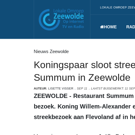
LOKALE OMROEP ZEE
HOME
RAD
Nieuws Zeewolde
Koningspaar sloot stree
Summum in Zeewolde
AUTEUR:
LISETTE VISSER
SEP 11
LAATST BIJGEWERKT: 11 SE
ZEEWOLDE - Restaurant Summum in Zeewolde kreeg dinsdag bijzonder
bezoek. Koning Willem-Alexander 
streekbezoek aan Flevoland af in h