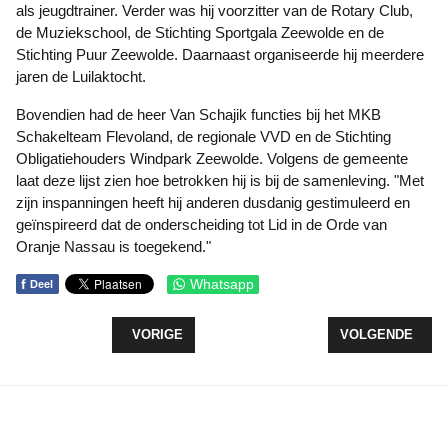
als jeugdtrainer. Verder was hij voorzitter van de Rotary Club,
de Muziekschool, de Stichting Sportgala Zeewolde en de
Stichting Puur Zeewolde. Daarnaast organiseerde hij meerdere
jaren de Luilaktocht.
Bovendien had de heer Van Schajik functies bij het MKB
Schakelteam Flevoland, de regionale VVD en de Stichting
Obligatiehouders Windpark Zeewolde. Volgens de gemeente
laat deze lijst zien hoe betrokken hij is bij de samenleving. "Met
zijn inspanningen heeft hij anderen dusdanig gestimuleerd en
geïnspireerd dat de onderscheiding tot Lid in de Orde van
Oranje Nassau is toegekend."
f
Whatsapp
Deel
VORIG ARTIKEL: BIBLIOTHEEK ZOEKT MOOISTE 
VOLGENDE ARTI
VORIGE
VOLGENDE