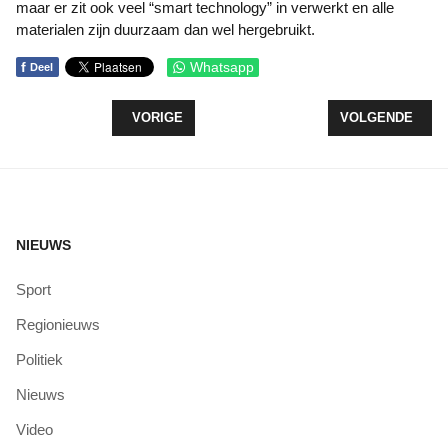
maar er zit ook veel “smart technology” in verwerkt en alle
materialen zijn duurzaam dan wel hergebruikt.
f
Whatsapp
Deel
VORIG ARTIKEL: FEESTELIJK MOMENT WINDPAR
VOLGENDE ARTI
VORIGE
VOLGENDE
NIEUWS
Sport
Regionieuws
Politiek
Nieuws
Video